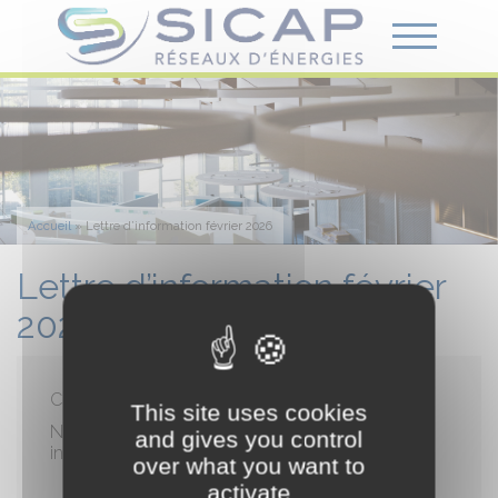
Accueil
»
Lettre d’information février 2026
Lettre d’information février
2026
Chers clients,
This site uses cookies
Nous vous prions de trouver ci-après la lettre
and gives you control
information N°1 2026 :
cliquez ici
over what you want to
activate