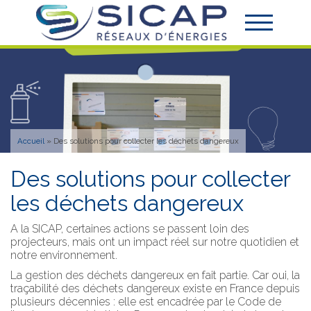
Accueil
»
Des solutions pour collecter les déchets dangereux
Des solutions pour collecter
les déchets dangereux
A la SICAP, certaines actions se passent loin des
projecteurs, mais ont un impact réel sur notre quotidien et
notre environnement.
La gestion des déchets dangereux en fait partie. Car oui, la
traçabilité des déchets dangereux existe en France depuis
plusieurs décennies : elle est encadrée par le Code de