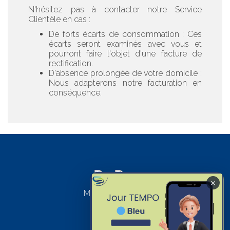
N'hésitez pas à contacter notre Service
Clientèle en cas :
De forts écarts de consommation : Ces
écarts seront examinés avec vous et
pourront faire l'objet d'une facture de
rectification.
D'absence prolongée de votre domicile :
Nous adapterons notre facturation en
conséquence.
×
Mentions légales
SICAP recrute
Contacts