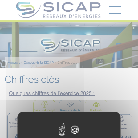
Accueil
»
Découvrir la SICAP
»
Chiffres clés
Chiffres clés