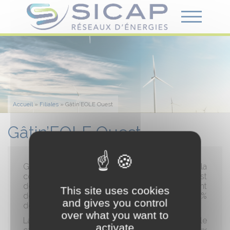
Accueil
»
Filiales
»
Gâtin’EOLE Ouest
Gâtin’EOLE Ouest
Gâtin’EOLE Ouest porte un projet éolien sur la
commune de Beaune la Rolande. La société est
détenue à 100% par la SICAP. Le développement
This site uses cookies
de ce parc est assuré par Imagin’ERe (filiale à 70%
and gives you control
de la SICAP).
over what you want to
La SICAP propose, pour ce projet, d’ouvrir le
activate